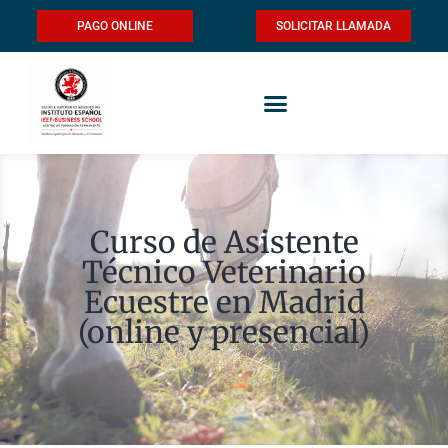
PAGO ONLINE
SOLICITAR LLAMADA
Curso de Asistente
Técnico Veterinario
Ecuestre en Madrid
(online y presencial)