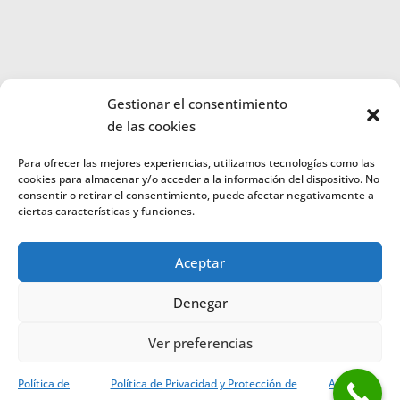
Gestionar el consentimiento
de las cookies
Solicita información y empieza tu formación
Para ofrecer las mejores experiencias, utilizamos tecnologías como las
ecuestre.
cookies para almacenar y/o acceder a la información del dispositivo. No
consentir o retirar el consentimiento, puede afectar negativamente a
ciertas características y funciones.
Rellena el formulario y te
Aceptar
llamamos
Denegar
Ver preferencias
O llámanos al 91 172 21 65
¿Hablamos por Whatsapp?
Política de
Política de Privacidad y Protección de
Aviso