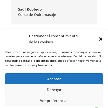
Saúl Robledo
Curso de Quiromasaje
Gestionar el consentimiento
de las cookies
“Mi opinión sobre IEEF es muy positiva, he
cursado dos cursos diferentes, el de
Para ofrecer las mejores experiencias, utilizamos tecnologías como las
cuidador de animales de zoo y de
cookies para almacenar y/o acceder a la información del dispositivo. No
peluquería canina y en los dos he
consentir o retirar el consentimiento, puede afectar negativamente a
aprendido muchísimo. Mi profesora, Lara,
ciertas características y funciones.
se ha volcado mucho en enseñarnos
poniéndonos vídeos y llevándonos a
Aceptar
GREFA. Animo a las personas que quieran
estudiar en el centro a que lo hagan.”
Denegar
Ver preferencias
Patricia Sergio
Curso de Peluquería Canina