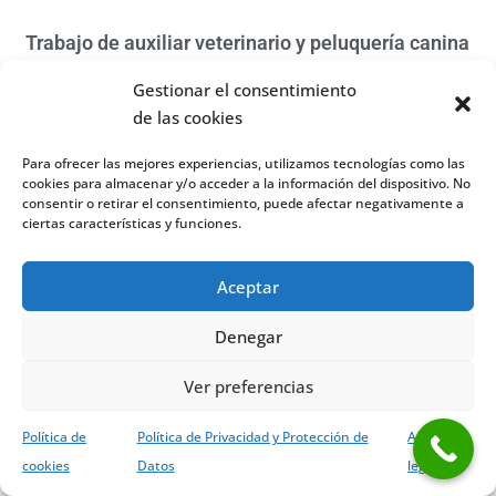
Trabajo de auxiliar veterinario y peluquería canina
12 septiembre, 2016
No hay comentarios
Gestionar el consentimiento
Si eres un apasionado de los animales y quieres trabajar en una
de las cookies
clínica veterinaria, no pierdas esta oportunidad, ¡es una profesión
con gran demanda! Han salido
Para ofrecer las mejores experiencias, utilizamos tecnologías como las
cookies para almacenar y/o acceder a la información del dispositivo. No
Read More »
consentir o retirar el consentimiento, puede afectar negativamente a
ciertas características y funciones.
Aceptar
Denegar
Ver preferencias
Política de
Política de Privacidad y Protección de
Aviso
cookies
Datos
legal