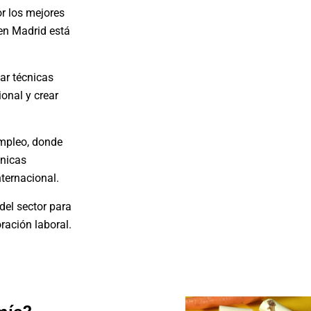
or los mejores
 en Madrid está
ar técnicas
ional y crear
empleo, donde
cnicas
ternacional.
del sector para
oración laboral.