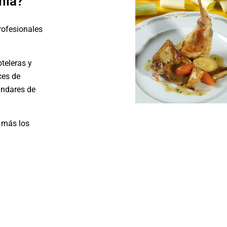
mía?
rofesionales
teleras y
ces de
ándares de
 más los