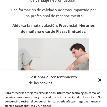
de vendaje neuromuscular.
Una formación de calidad y además impartido por
una profesional de reconocimiento.
Abierta la matriculación. Presencial. Horarios
de mañana o tarde Plazas limitadas.
Gestionar el consentimiento
de las cookies
Una profesión con muy buena salida laboral.
Para ofrecer las mejores experiencias, utilizamos tecnologías como las
cookies para almacenar y/o acceder a la información del dispositivo. No
IEEF
realiza
cursos de formación presenciales en
consentir o retirar el consentimiento, puede afectar negativamente a
Madrid
y
cursos online
. Estos cursos incluyen
ciertas características y funciones.