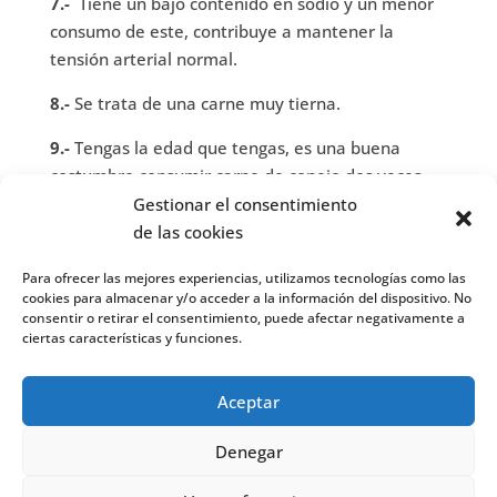
7.-
Tiene un bajo contenido en sodio y un menor
consumo de este, contribuye a mantener la
tensión arterial normal.
8.-
Se trata de una carne muy tierna.
9.-
Tengas la edad que tengas, es una buena
costumbre consumir carne de conejo dos veces
por semana.
Gestionar el consentimiento
de las cookies
10.-
Es un alimento muy versátil, con muchas y
sabrosas formas de prepararlo.
Para ofrecer las mejores experiencias, utilizamos tecnologías como las
cookies para almacenar y/o acceder a la información del dispositivo. No
IEEF
realiza
cursos de formación presenciales en
consentir o retirar el consentimiento, puede afectar negativamente a
Madrid
y
cursos online
. Estos cursos incluyen
ciertas características y funciones.
prácticas en tu ciudad (España) y bolsa de empleo.
Puedes encontrarnos también en
Facebook
o
Aceptar
Twitter
.
Denegar