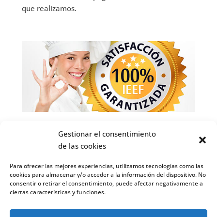
que realizamos.
!!! A que esperas y llama !!!!
Gestionar el consentimiento
MADRID y MÓSTOLES
de las cookies
91.1722165-91.6642103
Para ofrecer las mejores experiencias, utilizamos tecnologías como las
cookies para almacenar y/o acceder a la información del dispositivo. No
IEEF
realiza
cursos de formación presenciales en
consentir o retirar el consentimiento, puede afectar negativamente a
Madrid
y
cursos online
. Estos cursos incluyen
ciertas características y funciones.
prácticas en tu ciudad (España) y bolsa de empleo.
Puedes encontrarnos también en
Facebook
o