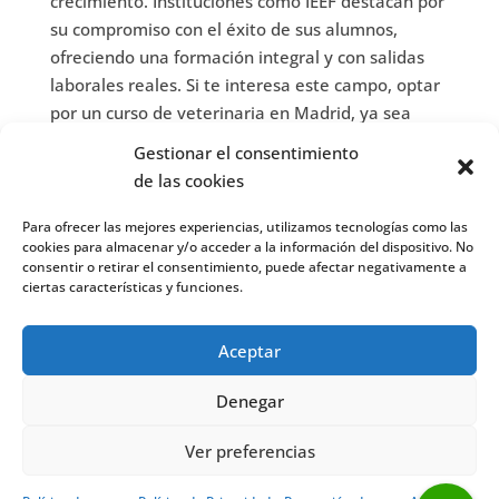
crecimiento. Instituciones como IEEF destacan por
su compromiso con el éxito de sus alumnos,
ofreciendo una formación integral y con salidas
laborales reales. Si te interesa este campo, optar
por un curso de veterinaria en Madrid, ya sea
presencial u online, puede ser el primer paso
Gestionar el consentimiento
hacia una profesión llena de oportunidades.Para
de las cookies
más información, visita la página oficial de IEEF
aquí
Para ofrecer las mejores experiencias, utilizamos tecnologías como las
cookies para almacenar y/o acceder a la información del dispositivo. No
IEEF
realiza
cursos de formación presenciales en
consentir o retirar el consentimiento, puede afectar negativamente a
Madrid
y
cursos online
. Estos cursos incluyen
ciertas características y funciones.
prácticas en tu ciudad (España) y bolsa de empleo.
Puedes encontrarnos también en
Facebook
o
Aceptar
Twitter
.
Denegar
Ver preferencias
¿Hablamos por Whatsapp?