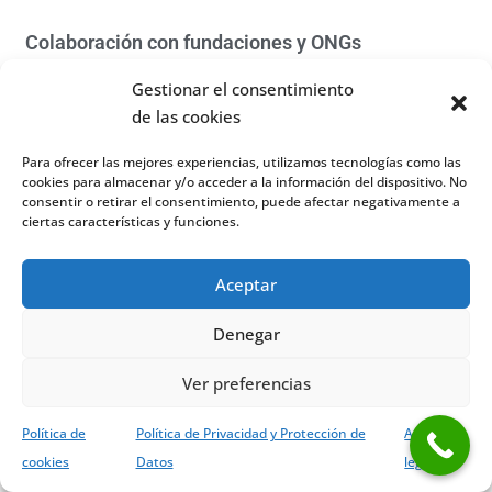
Colaboración con fundaciones y ONGs
18 mayo, 2017
No hay comentarios
Gestionar el consentimiento
En IEEF colaboramos con fundaciones y ONGs, que nos permiten
de las cookies
aportar nuestro granito de arena ayudando a personas en riesgo
de exclusión, formándolas y dándoles una oportunidad de lograr
Para ofrecer las mejores experiencias, utilizamos tecnologías como las
un puesto de trabajo.
cookies para almacenar y/o acceder a la información del dispositivo. No
consentir o retirar el consentimiento, puede afectar negativamente a
Read More »
ciertas características y funciones.
Aceptar
Denegar
Ver preferencias
Política de
Política de Privacidad y Protección de
Aviso
cookies
Datos
legal