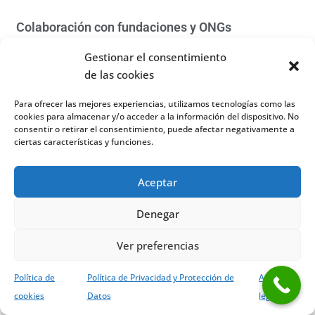
Colaboración con fundaciones y ONGs
18 mayo, 2017
No hay comentarios
Gestionar el consentimiento
En IEEF colaboramos con fundaciones y ONGs, que nos permiten
de las cookies
aportar nuestro granito de arena ayudando a personas en riesgo
de exclusión, formándolas y dándoles una oportunidad de lograr
Para ofrecer las mejores experiencias, utilizamos tecnologías como las
un puesto de trabajo.
cookies para almacenar y/o acceder a la información del dispositivo. No
consentir o retirar el consentimiento, puede afectar negativamente a
Read More »
ciertas características y funciones.
Aceptar
Denegar
Ver preferencias
Política de
Política de Privacidad y Protección de
Aviso
cookies
Datos
legal