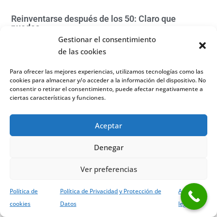
Reinventarse después de los 50: Claro que
puedes
Gestionar el consentimiento
1 diciembre, 2016
No hay comentarios
de las cookies
¿Es posible reinventarse después de los 50? No sólo es posible,
sino que mucha gente lo está haciendo. Te enseñamos algunos
Para ofrecer las mejores experiencias, utilizamos tecnologías como las
ejemplos y te contamos cómo lo han hecho. Porque tú también
cookies para almacenar y/o acceder a la información del dispositivo. No
puedes ;)
consentir o retirar el consentimiento, puede afectar negativamente a
ciertas características y funciones.
Read More »
Aceptar
Denegar
Ver preferencias
Política de
Política de Privacidad y Protección de
Aviso
cookies
Datos
legal